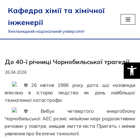
Кафедра хімії та хімічної
Перейти
інженерії
до
вмісту
Хмельницький національний університет
До 40-ї річниці Чорнобильської трагедії
Відкри
26.04.2026
26 квітня 1986 року дата, що назавжди
вписана в історію людства як день найбільшої
техногенної катастрофи.
Вибух четвертого енергоблоку
Чорнобильської АЕС розніс мільйони кюрі радіоактивних
речовин у повітря, знищив життя міста Прип’ять і змінив
уявлення про безпечні технології.