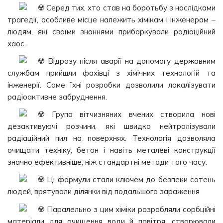
Серед тих, хто став на боротьбу з наслідками
трагедії, особливе місце належить хімікам і інженерам –
людям, які своїми знаннями приборкували радіаційний
хаос.
Відразу після аварії на допомогу державним
службам прийшли фахівці з хімічних технологій та
інженерії. Саме їхні розробки дозволили локалізувати
радіоактивне забруднення.
Група вітчизняних вчених створила нові
дезактивуючі розчини, які швидко нейтралізували
радіаційний пил на поверхнях. Технологія дозволяла
очищати техніку, бетон і навіть металеві конструкції
значно ефективніше, ніж стандартні методи того часу.
Ці формули стали ключем до безпеки сотень
людей, врятували ділянки від подальшого зараження
Паралельно з цим хіміки розробляли сорбційні
матеріали для очищення води й повітря, створювали