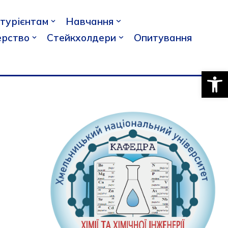
ітурієнтам
Навчання
рство
Стейкхолдери
Опитування
Відкри