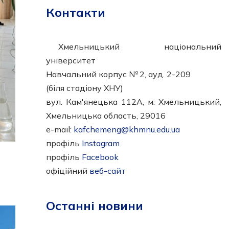
Контакти
Хмельницький національний
університет
Навчальний корпус № 2, ауд. 2-209
(біля стадіону ХНУ)
вул. Кам'янецька 112А, м. Хмельницький,
Хмельницька область, 29016
e-mail:
kafchemeng@khmnu.edu.ua
профіль
Instagram
профіль
Facebook
офіційний
веб-сайт
Останні новини