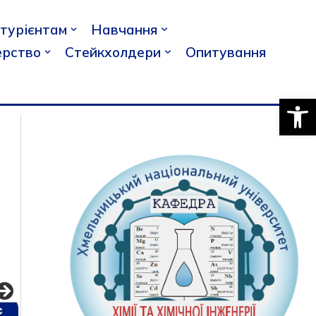
ітурієнтам
Навчання
рство
Стейкхолдери
Опитування
Відкри