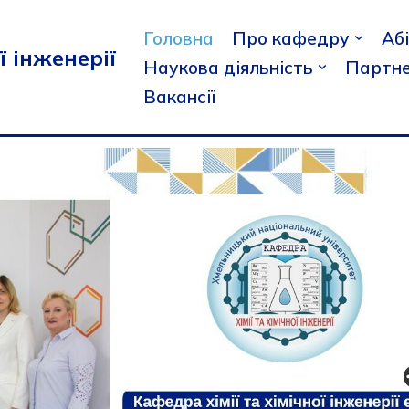
Головна
Про кафедру
Аб
ї інженерії
Наукова діяльність
Партне
Вакансії