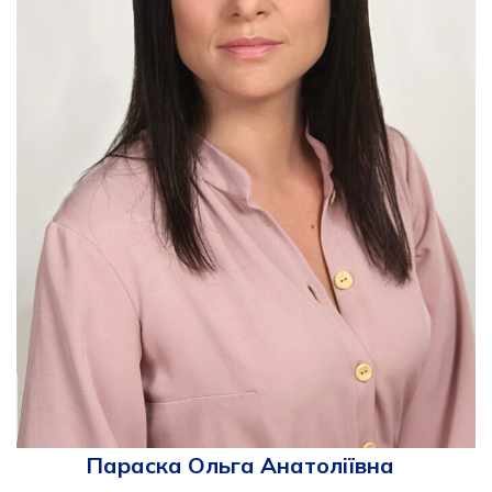
Параска Ольга Анатоліївна