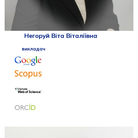
Негоруй Віта Віталіївна
викладач