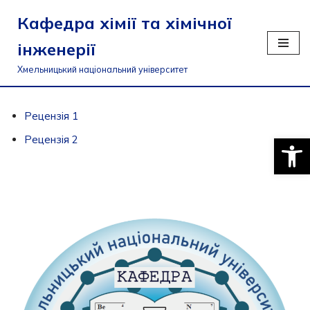
Кафедра хімії та хімічної
Перейти
інженерії
до
вмісту
Хмельницький національний університет
Рецензія 1
Відкри
Рецензія 2