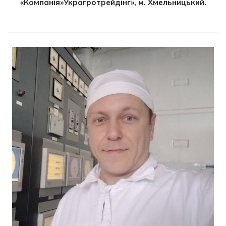
«Компанія»Украгротрейдінг», м. Хмельницький.