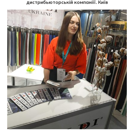
дистрибьюторській компаніїї. Київ