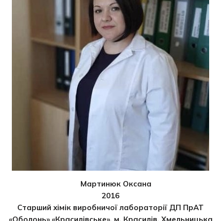
Мартинюк Оксана
2016
Старший хімік виробничої лабораторії ДП ПрАТ
«Оболонь» «Красилівське», м. Красилів, Хмельницька