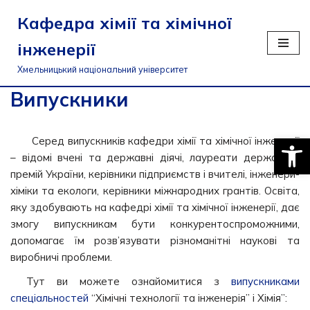
Кафедра хімії та хімічної
Перейти
інженерії
до
вмісту
Хмельницький національний університет
Випускники
Відкри
Серед випускників кафедри хімії та хімічної інженерії
– відомі вчені та державні діячі, лауреати державних
премій України, керівники підприємств і вчителі, інженери-
хіміки та екологи, керівники міжнародних грантів. Освіта,
яку здобувають на кафедрі хімії та хімічної інженерії, дає
змогу випускникам бути конкурентоспроможними,
допомагає їм розв’язувати різноманітні наукові та
виробничі проблеми.
Тут ви можете ознайомитися з
випускниками
спеціальностей
“Хімічні технології та інженерія” і Хімія”: