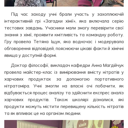
Під час заходу учні брали участь у захоплюючій
інтерактивній грі «Загадки хімії», яка включала серію
тестових завдань. Учасники мали змогу перевірити свої
знання з хімії, проявити кмітливість та командну роботу.
Гру провела Тетяна Іщук, яка водночас і модерувала
обговорення відповідей, пояснюючи цікаві факти й хімічні
явища у доступній формі.
Доктор філософії, викладач кафедри Анна Магдійчук
провела майстер-клас із вимірювання вмісту нітратів у
харчових продуктах за допомогою портативного
нітратоміра. Учні змогли на власні очі побачити, як
відбувається процес аналізу та здійснити експрес аналіз
харчових продуктів. Також школярі дізналися, які
продукти можуть містити перевищену кількість нітратів
та як впливає це на організм людини.