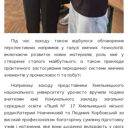
Під час заходу також відбулося обговорення
перспективних напрямків у галузі хімічних технологій,
включаючи розвиток нових матеріалів, роль хімії у
створенні сталого майбутнього, а також приклади
практичного застосування періодичної системи хімічних
елементів у промисловості та побуті.
Наприкінці заходу представники Хмельницького
національного університету урочисто вручили подяки
вчителям хімії Комунального закладу загальної
середньої освіти «Ліцей № 17 Хмельницької міської
ради»Катерині Новченковій та Людмилі Корбовській за
високий професіоналізм, багаторічну сумлінну підготовку
учнів і натхнення, яке вони щоденно вкладають у своїх