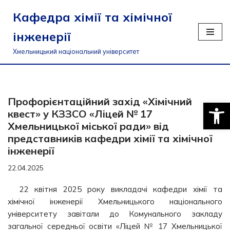
Кафедра хімії та хімічної
Перейти
інженерії
до
вмісту
Хмельницький національний університет
Профорієнтаційний захід «Хімічний
Відкри
квест» у КЗЗСО «Ліцей № 17
Хмельницької міської ради» від
представників кафедри хімії та хімічної
інженерії
22.04.2025
22 квітня 2025 року викладачі кафедри хімії та
хімічної інженерії Хмельницького національного
університету завітали до Комунального закладу
загальної середньої освіти «Ліцей № 17 Хмельницької