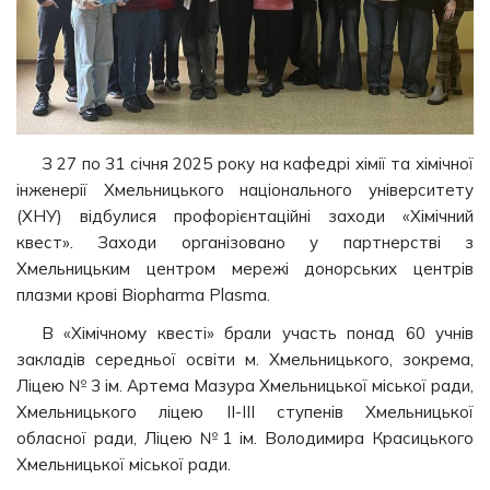
З 27 по 31 січня 2025 року на кафедрі хімії та хімічної
інженерії Хмельницького національного університету
(ХНУ) відбулися профорієнтаційні заходи «Хімічний
квест». Заходи організовано у партнерстві з
Хмельницьким центром мережі донорських центрів
плазми крові Biopharma Plasma.
В «Хімічному квесті» брали участь понад 60 учнів
закладів середньої освіти м. Хмельницького, зокрема,
Ліцею № 3 ім. Артема Мазура Хмельницької міської ради,
Хмельницького ліцею II-III ступенів Хмельницької
обласної ради, Ліцею №1 ім. Володимира Красицького
Хмельницької міської ради.