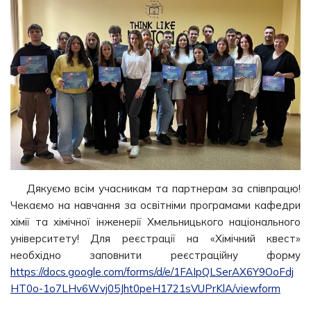
Дякуємо всім учасникам та партнерам за співпрацю!
Чекаємо на навчання за освітніми програмами кафедри
хімії та хімічної інженерії Хмельницького національного
університету! Для реєстрації на «Хімічний квест»
необхідно заповнити реєстраційну форму
https://docs.google.com/forms/d/e/1FAIpQLSerAX6Y9OoFdj
HT0o-1o7LHv6Wvj05Jht0peH1721sVUPrKlA/viewform