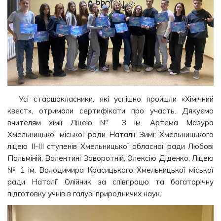
Усі старшокласники, які успішно пройшли «Хімічний
квест», отримали сертифікати про участь. Дякуємо
вчителям хімії Ліцею № 3 ім. Артема Мазура
Хмельницької міської ради Наталії Зимі; Хмельницького
ліцею II-III ступенів Хмельницької обласної ради Любові
Пальміній, Валентині Заворотній, Олексію Діденко; Ліцею
№ 1 ім. Володимира Красицького Хмельницької міської
ради Наталії Олійник за співпрацю та багаторічну
підготовку учнів в галузі природничих наук.