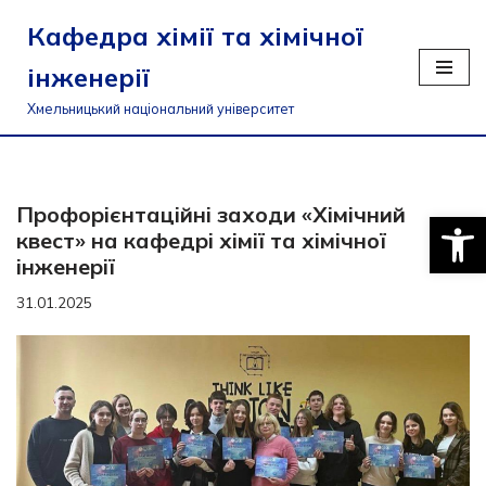
Кафедра хімії та хімічної
Перейти
інженерії
до
вмісту
Хмельницький національний університет
Профорієнтаційні заходи «Хімічний
Відкри
квест» на кафедрі хімії та хімічної
інженерії
31.01.2025