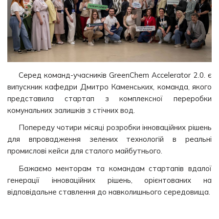
Серед команд-учасників GreenChem Accelerator 2.0. є
випускник кафедри Дмитро Каменських, команда, якого
представила стартап з комплексної переробки
комунальних залишків з стічних вод.
Попереду чотири місяці розробки інноваційних рішень
для впровадження зелених технологій в реальні
промислові кейси для сталого майбутнього.
Бажаємо менторам та командам стартапів вдалої
генерації інноваційних рішень, орієнтованих на
відповідальне ставлення до навколишнього середовища.