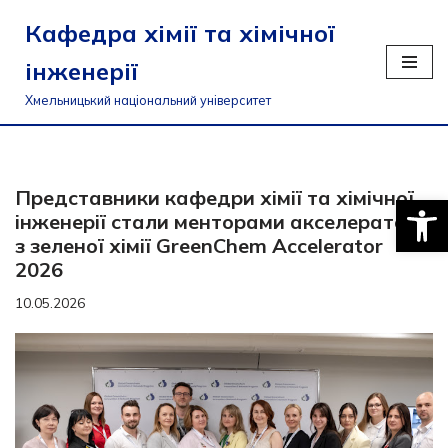
Кафедра хімії та хімічної
Перейти
інженерії
до
вмісту
Хмельницький національний університет
Представники кафедри хімії та хімічної
Відкри
інженерії стали менторами акселератору
з зеленої хімії GreenChem Accelerator
2026
10.05.2026