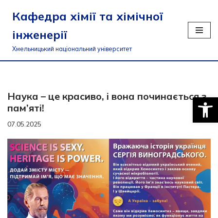
Кафедра хімії та хімічної
Перейти
інженерії
до
вмісту
Хмельницький національний університет
Наука – це красиво, і вона починається з
Відкри
пам’яті!
07.05.2025