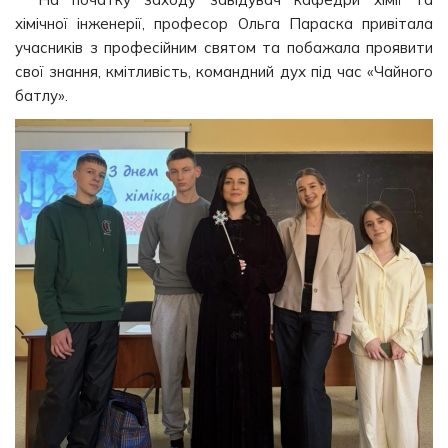
хімічної інженерії, професор Ольга Параска привітала
учасників з професійним святом та побажала проявити
свої знання, кмітливість, командний дух під час «Чайного
батлу».