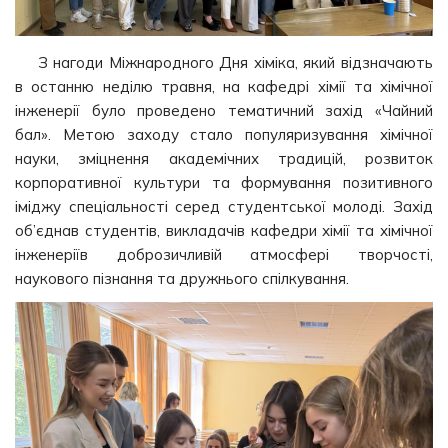
З нагоди Міжнародного Дня хіміка, який відзначають
в останню неділю травня, на кафедрі хімії та хімічної
інженерії було проведено тематичний захід «Чайний
бал». Метою заходу стало популяризування хімічної
науки, зміцнення академічних традицій, розвиток
корпоративної культури та формування позитивного
іміджу спеціальності серед студентської молоді. Захід
об’єднав студентів, викладачів кафедри хімії та хімічної
інженеріїв доброзичливій атмосфері творчості,
наукового пізнання та дружнього спілкування.