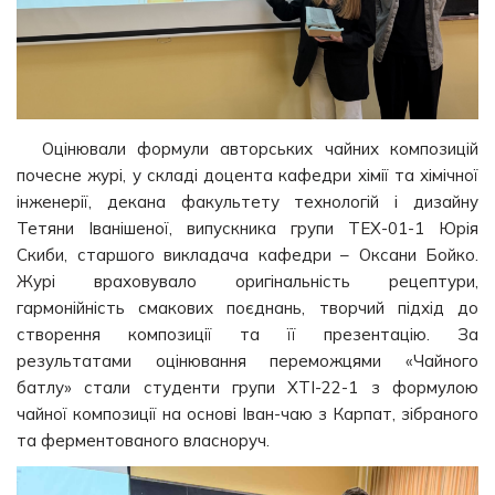
Оцінювали формули авторських чайних композицій
почесне журі, у складі доцента кафедри хімії та хімічної
інженерії, декана факультету технологій і дизайну
Тетяни Іванішеної, випускника групи ТЕХ-01-1 Юрія
Скиби, старшого викладача кафедри – Оксани Бойко.
Журі враховувало оригінальність рецептури,
гармонійність смакових поєднань, творчий підхід до
створення композиції та її презентацію. За
результатами оцінювання переможцями «Чайного
батлу» стали студенти групи ХТІ-22-1 з формулою
чайної композиції на основі Іван-чаю з Карпат, зібраного
та ферментованого власноруч.