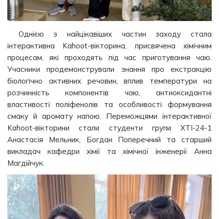
Однією з найцікавіших частин заходу стала
інтерактивна Kahoot-вікторина, присвячена хімічним
процесам, які проходять під час приготування чаю.
Учасники продемонстрували знання про екстракцію
біологічно активних речовин, вплив температури на
розчинність компонентів чаю, антиоксидантні
властивості поліфенолів та особливості формування
смаку й аромату напою. Переможцями інтерактивної
Kahoot-вікторини стали студенти групи ХТІ-24-1
Анастасія Мельник, Богдан Поперечний та старший
викладач кафедри хімії та хімічної інженерії Анна
Магдійчук.