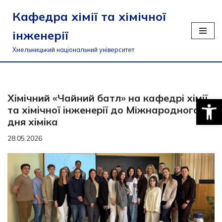
Кафедра хімії та хімічної
Перейти
інженерії
до
вмісту
Хмельницький національний університет
Хімічний «Чайний батл» на кафедрі хімії
Відкри
та хімічної інженерії до Міжнародного
дня хіміка
28.05.2026