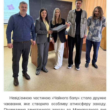
Невід’ємною частиною «Чайного балу» стало дружнє
чаювання, яке створило особливу атмосферу заходу.
Проведення тематичного заходу до Міжнародного дня