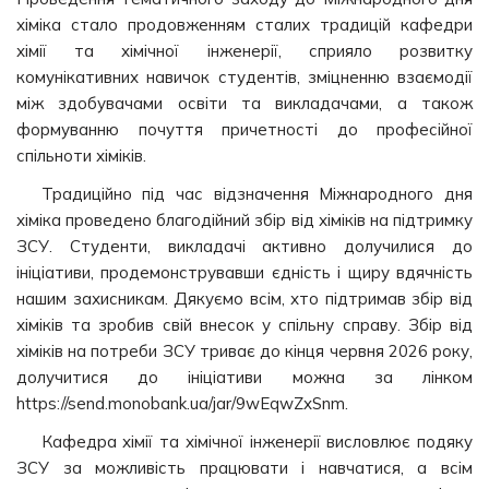
хіміка стало продовженням сталих традицій кафедри
хімії та хімічної інженерії, сприяло розвитку
комунікативних навичок студентів, зміцненню взаємодії
між здобувачами освіти та викладачами, а також
формуванню почуття причетності до професійної
спільноти хіміків.
Традиційно під час відзначення Міжнародного дня
хіміка проведено благодійний збір від хіміків на підтримку
ЗСУ. Студенти, викладачі активно долучилися до
ініціативи, продемонструвавши єдність і щиру вдячність
нашим захисникам. Дякуємо всім, хто підтримав збір від
хіміків та зробив свій внесок у спільну справу. Збір від
хіміків на потреби ЗСУ триває до кінця червня 2026 року,
долучитися до ініціативи можна за лінком
https://send.monobank.ua/jar/9wEqwZxSnm.
Кафедра хімії та хімічної інженерії висловлює подяку
ЗСУ за можливість працювати і навчатися, а всім